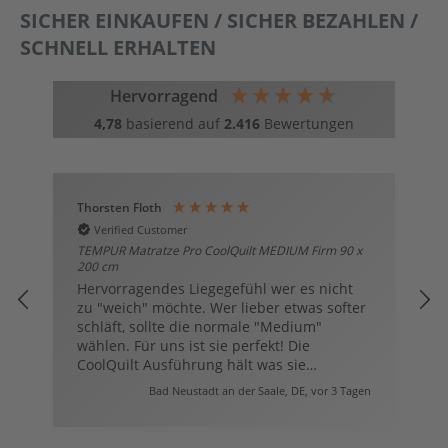
SICHER EINKAUFEN / SICHER BEZAHLEN /
SCHNELL ERHALTEN
Hervorragend
4,78
basierend auf
2.416
Bewertungen
Thorsten Floth
H
Verified Customer
TEMPUR Matratze Pro CoolQuilt MEDIUM Firm 90 x
T
r
200 cm
2
Hervorragendes Liegegefühl wer es nicht
D
zu "weich" möchte. Wer lieber etwas softer
h
schläft, sollte die normale "Medium"
g
wählen. Für uns ist sie perfekt! Die
e
CoolQuilt Ausführung hält was sie
M
verspricht! Für uns ein "Musthave".
d
en
Bad Neustadt an der Saale, DE, vor 3 Tagen
b
ä
i