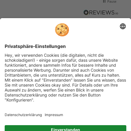
Pause
S
e
Wir nutzen reviews.io als unabhängigen Dienstleister für die Einholung von
Bewertungen. Erfahren Sie mehr unter unseren
Informationen zu
Kundenbewertungen
Widerruf
Retoure
Impressum
Datenschutz
Allgemeine Geschäftsbedingungen
Elektrogeräte und Batterieentsorgung
Barrierefreiheitserklärung