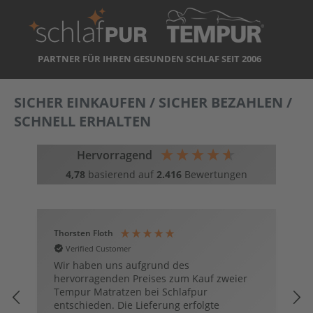
PARTNER FÜR IHREN GESUNDEN SCHLAF SEIT 2006
SICHER EINKAUFEN / SICHER BEZAHLEN /
SCHNELL ERHALTEN
Hervorragend
4,78
basierend auf
2.416
Bewertungen
Thorsten Floth
H
Verified Customer
r
Wir haben uns aufgrund des
S
hervorragenden Preises zum Kauf zweier
S
Tempur Matratzen bei Schlafpur
E
entschieden. Die Lieferung erfolgte