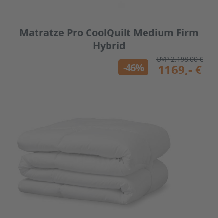
Matratze Pro CoolQuilt Medium Firm
Hybrid
UVP 2.198,00 €
-46%
1169,- €