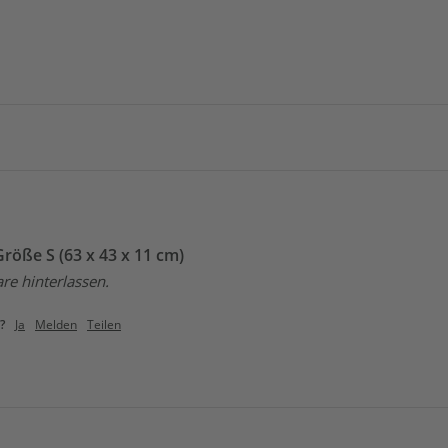
röße S (63 x 43 x 11 cm)
e hinterlassen.
?
Ja
Melden
Teilen