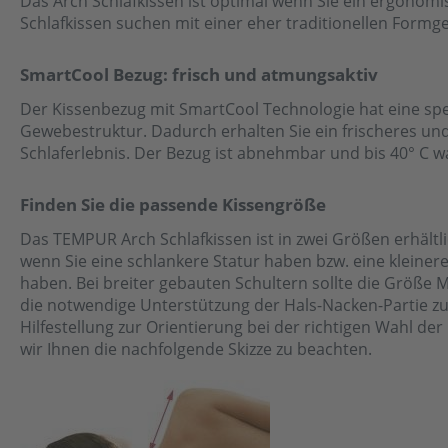
Das Arch Schlafkissen ist optimal wenn Sie ein ergonom
Schlafkissen suchen mit einer eher traditionellen Formg
SmartCool Bezug: frisch und atmungsaktiv
Der Kissenbezug mit SmartCool Technologie hat eine spe
Gewebestruktur. Dadurch erhalten Sie ein frischeres u
Schlaferlebnis. Der Bezug ist abnehmbar und bis 40° C w
Finden Sie die passende Kissengröße
Das TEMPUR Arch Schlafkissen ist in zwei Größen erhältli
wenn Sie eine schlankere Statur haben bzw. eine kleinere
haben. Bei breiter gebauten Schultern sollte die Größe
die notwendige Unterstützung der Hals-Nacken-Partie zu
Hilfestellung zur Orientierung bei der richtigen Wahl d
wir Ihnen die nachfolgende Skizze zu beachten.