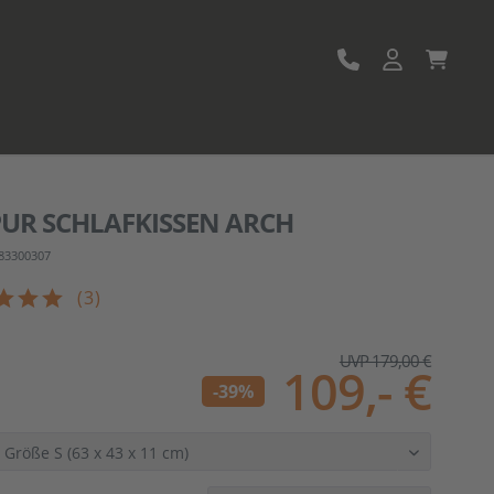
PUR
SCHLAFKISSEN ARCH
: 83300307
(
3
)
UVP 179,00 €
109,- €
-39%