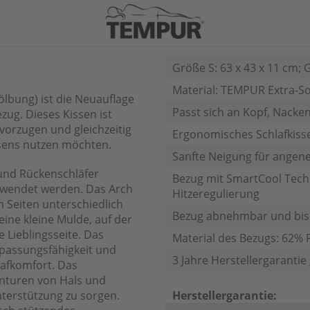
Größe S: 63 x 43 x 11 cm; 
Material: TEMPUR Extra-Sof
lbung) ist die Neuauflage
Passt sich an Kopf, Nacke
ug. Dieses Kissen ist
vorzugen und gleichzeitig
Ergonomisches Schlafkisse
ssens nutzen möchten.
Sanfte Neigung für ange
 und Rückenschläfer
Bezug mit SmartCool Techn
rwendet werden. Das Arch
Hitzeregulierung
n Seiten unterschiedlich
Bezug abnehmbar und bis
eine kleine Mulde, auf der
e Lieblingsseite. Das
Material des Bezugs: 62% P
npassungsfähigkeit und
3 Jahre Herstellergaranti
lafkomfort. Das
onturen von Hals und
terstützung zu sorgen.
Herstellergarantie: