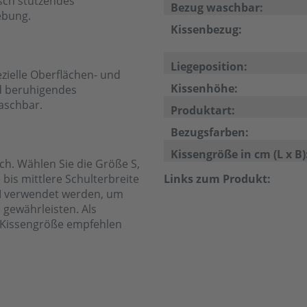
isch stützendes
Bezug waschbar:
ebung.
Kissenbezug:
Liegeposition:
zielle Oberflächen- und
Kissenhöhe:
nd beruhigendes
aschbar.
Produktart:
Bezugsfarben:
Kissengröße in cm (L x B)
ch. Wählen Sie die Größe S,
 bis mittlere Schulterbreite
Links zum Produkt:
 M verwendet werden, um
 gewährleisten. Als
er Kissengröße empfehlen