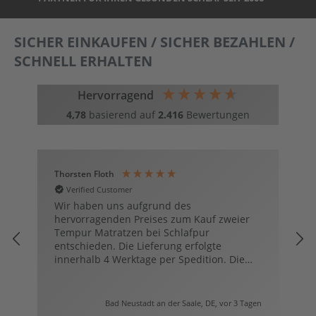
SICHER EINKAUFEN / SICHER BEZAHLEN /
SCHNELL ERHALTEN
Hervorragend
4,78
basierend auf
2.416
Bewertungen
Thorsten Floth
H
Verified Customer
r
Wir haben uns aufgrund des
S
hervorragenden Preises zum Kauf zweier
S
Tempur Matratzen bei Schlafpur
E
entschieden. Die Lieferung erfolgte
innerhalb 4 Werktage per Spedition. Die
Abwicklung war absolut reibungslos und
sehr sehr schnell! Wir würden sofort
wieder per Schlafpur bestellen.
en
Bad Neustadt an der Saale, DE, vor 3 Tagen